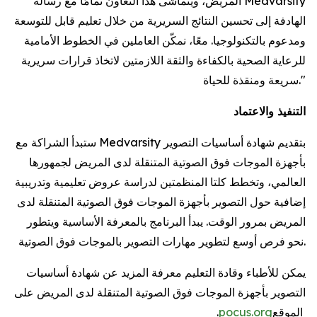
المريض، ويتماشى هذا التعاون تمامًا مع رسالة Medvarsity
الهادفة إلى تحسين النتائج السريرية من خلال تعليم قابل للتوسعة
ومدعوم بالتكنولوجيا. معًا، نمكّن العاملين في الخطوط الأمامية
للرعاية الصحية بالكفاءة والثقة اللازمتين لاتخاذ قرارات سريرية
سريعة ومنقذة للحياة."
التنفيذ والاعتماد
ستبدأ الشراكة مع Medvarsity بتقديم شهادة أساسيات التصوير
بأجهزة الموجات فوق الصوتية المتنقلة لدى المريض لجمهورها
العالمي، وتخطط كلتا المنظمتين لدراسة عروض تعليمية وتدريبية
إضافية حول التصوير بأجهزة الموجات فوق الصوتية المتنقلة لدى
المريض بمرور الوقت. يبدأ البرنامج بالمعرفة الأساسية ويتطور
نحو فرص أوسع لتطوير مهارات التصوير بالموجات فوق الصوتية.
يمكن للأطباء وقادة التعليم معرفة المزيد عن شهادة أساسيات
التصوير بأجهزة الموجات فوق الصوتية المتنقلة لدى المريض على
الموقع
pocus.org
.