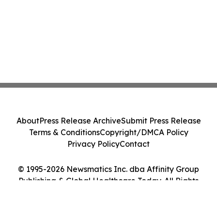
About
Press Release Archive
Submit Press Release
Terms & Conditions
Copyright/DMCA Policy
Privacy Policy
Contact
© 1995-2026 Newsmatics Inc. dba Affinity Group
Publishing & Global Healthcare Today. All Rights
Reserved.
Cookie Settings / Your Privacy Choices