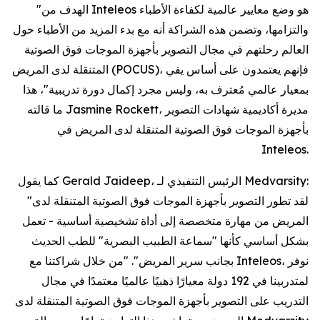
"الهدف من Inteleos هو وضع معايير عالمية لكفاءة الأطباء
والتزامها، وتضمن هذه الشراكة أنه مع بدء المزيد من الأطباء حول
العالم رحلتهم في مجال التصوير بأجهزة الموجات فوق الصوتية
المتنقلة لدى المريض (POCUS)، فإنهم يعتمدون على أساس يفي
بمعيار عالمي مُعترف به، وليس مجرد إكمال دورة تدريبية"، هذا
ما قالته Jasmine Rockett، مديرة أكاديمية شهادات التصوير
بأجهزة الموجات فوق الصوتية المتنقلة لدى المريض في
Inteleos.
كما يقول Gerald Jaideep، الرئيس التنفيذي لـ Medvarsity:
"لقد تطور التصوير بأجهزة الموجات فوق الصوتية المتنقلة لدى
المريض من مهارة متخصصة إلى أداة تشخيصية أساسية - تعمل
بشكل أساسي كأنها "سماعة الطبيب البصرية" للطب الحديث
بجانب سرير المريض". "من خلال شراكتنا مع Inteleos، نوفر
لمتدربينا في 192 دولة معيارًا ذهبيًا عالميًا معتمدًا في مجال
التدريب على التصوير بأجهزة الموجات فوق الصوتية المتنقلة لدى